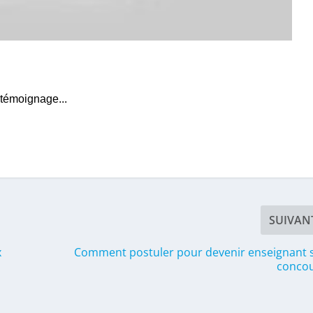
 témoignage...
SUIVAN
x
Comment postuler pour devenir enseignant 
concou