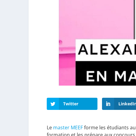
Twitter
LinkedI
Le
master MEEF
forme les étudiants aux
formation et les prépare aux concours 