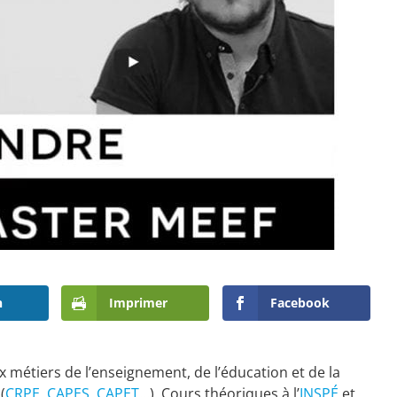
n
Imprimer
Facebook
 métiers de l’enseignement, de l’éducation et de la
(
CRPE
,
CAPES
,
CAPET
…). Cours théoriques à l’
INSPÉ
et