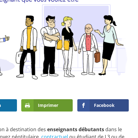
n
Imprimer
Facebook
on à destination des
enseignants débutants
dans le
oyez néotitulaire,
contractuel
ou étudiant de L3 ou de