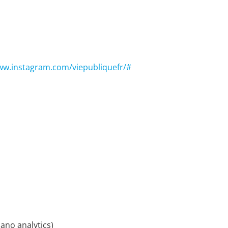
ww.instagram.com/viepubliquefr/#
iano analytics)