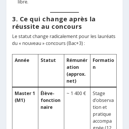
libre.
3. Ce qui change après la
réussite au concours
Le statut change radicalement pour les lauréats
du « nouveau » concours (Bac+3) :
Année
Statut
Rémunér
Formatio
ation
n
(approx.
net)
Master 1
Élève-
~ 1 400 €
Stage
(M1)
fonction
d’observa
naire
tion et
pratique
accompa
gnée (12