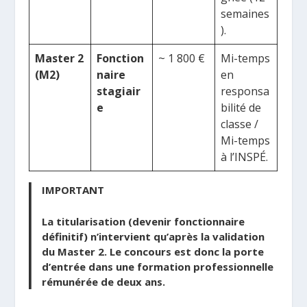
semaines
).
Master 2
Fonction
~ 1 800 €
Mi-temps
(M2)
naire
en
stagiair
responsa
e
bilité de
classe /
Mi-temps
à l’INSPÉ.
IMPORTANT
La titularisation (devenir fonctionnaire
définitif) n’intervient qu’après la validation
du Master 2. Le concours est donc la porte
d’entrée dans une formation professionnelle
rémunérée de deux ans.